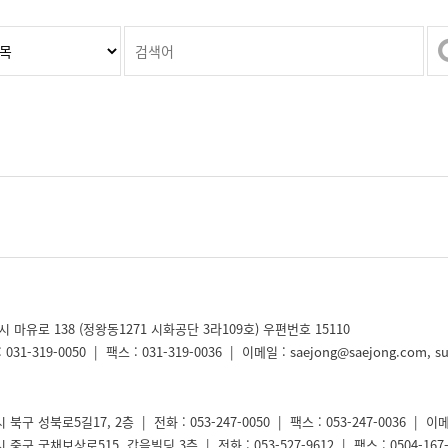
시 마유로 138 (정왕동1271 시화공단 3라109호) 우편번호 15110
031-319-0050 | 팩스 : 031-319-0036 | 이메일 : saejong@saejong.com, s
북구 성북로5길17, 2층 | 전화 : 053-247-0050 | 팩스 : 053-247-0036 | 이메
중구 국채보상로515, 갑을빌딩 3층 | 전화 : 053-527-9612 | 팩스 : 0504-167-9