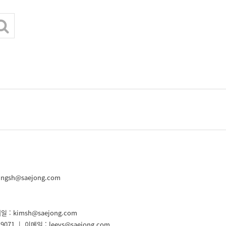
ungsh@saejong.com
일 : kimsh@saejong.com
071 | 이메일 : leeys@saejong.com