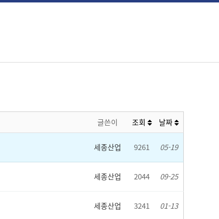
글쓴이
조회
날짜
세종산업
9261
05-19
세종산업
2044
09-25
세종산업
3241
01-13