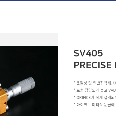
SV405
PRECISE
* 윤활성 및 일반접착제,
* 토출 정밀도가 높고 VA
* ORIFICE가 작게 설
* 마이크로 미터의 눈금에