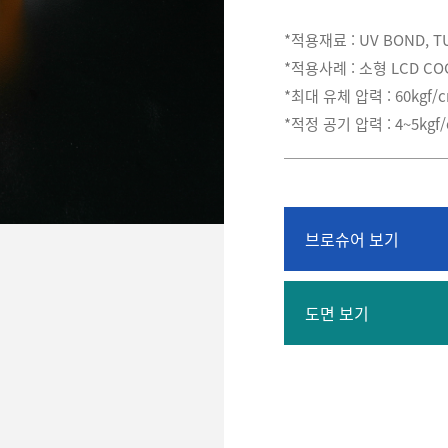
*적용재료 : UV BOND, T
*적용사례 : 소형 LCD CO
*최대 유체 압력 : 60kgf/
*적정 공기 압력 : 4~5kgf
브로슈어 보기
도면 보기