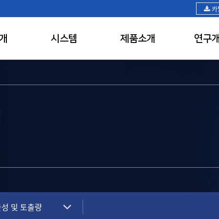
카
개
시스템
제품소개
연구
성 및 토출량