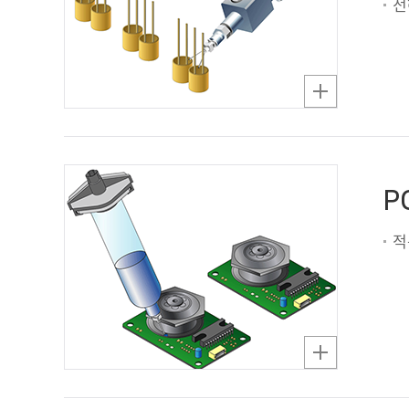
전
P
적