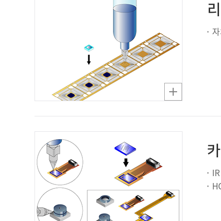
리
자
카
I
H