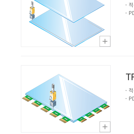
적
P
T
적
P