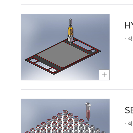
H
적
S
적