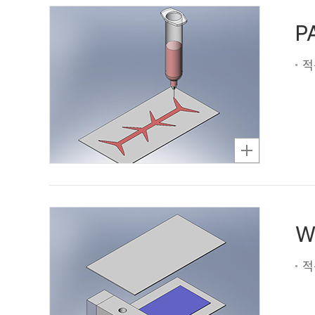
P
적
W
적