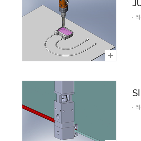
J
적
S
적