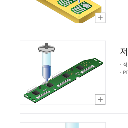
저
적
P