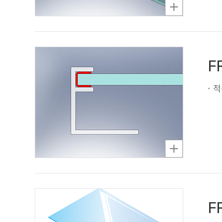
F
적
F